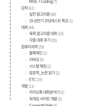
MISC + Coding
(7)
강좌
(61)
실전 알고리즘
(60)
19 상반기 코딩테스트 특강
(1)
대회
(44)
육목 알고리즘 대회
(19)
각종 대회 후기
(25)
컴퓨터과학
(29)
블록체인
(1)
리버싱
(9)
시스템 해킹
(2)
암호학_논문 읽기
(2)
ETC
(15)
개발
(11)
카카오톡 대화분석기
(1)
워게임 사이트 개발
(3)
Connect6 Web
(4)