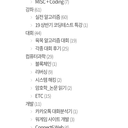
MISC + Coding
(7)
강좌
(61)
실전 알고리즘
(60)
19 상반기 코딩테스트 특강
(1)
대회
(44)
육목 알고리즘 대회
(19)
각종 대회 후기
(25)
컴퓨터과학
(29)
블록체인
(1)
리버싱
(9)
시스템 해킹
(2)
암호학_논문 읽기
(2)
ETC
(15)
개발
(11)
카카오톡 대화분석기
(1)
워게임 사이트 개발
(3)
Connect6 Web
(4)