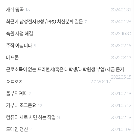
개취 띵곡
2024.01.31
16
최근에 삼성전자 B형 / PRO 치신분께 질문
2024.01.26
7
숙원 사업 해결
2023.10.30
주작 아닙니다
2023.02.15
8
데프콘
2022.08.13
근로소득이 없는 프리랜서(혹은 대학생/대학원생 부업) 세금 문제
2022.05.15
ㅇㄷㅇㅈ
2022.04.17
울부지져따
2021.07.19
2
기부니 조크든요
2021.05.12
12
컴퓨터 새로 사면 하는 작업
2021.02.19
20
도메인 갱신
2021.01.08
2