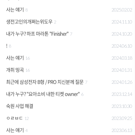
사는 얘기
2025.02.02
8
생전고인의개쩌는위도우
2024.11.10
2
내가 누구? 하프 마라톤 "Finisher"
2024.10.20
7
!
2024.06.10
8
사는 얘기
2024.03.18
16
개취 띵곡
2024.01.31
16
최근에 삼성전자 B형 / PRO 치신분께 질문
2024.01.26
7
내가 누구? "요아소비 내한 티켓 owner"
2023.12.14
6
숙원 사업 해결
2023.10.30
ㅇㄹㅂㄷ
2023.09.25
12
사는 얘기
2023.06.13
4