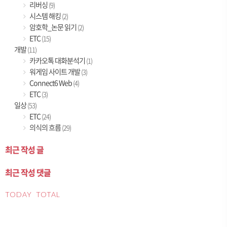
리버싱
(9)
시스템 해킹
(2)
암호학_논문 읽기
(2)
ETC
(15)
개발
(11)
카카오톡 대화분석기
(1)
워게임 사이트 개발
(3)
Connect6 Web
(4)
ETC
(3)
일상
(53)
ETC
(24)
의식의 흐름
(29)
최근 작성 글
최근 작성 댓글
TODAY
TOTAL